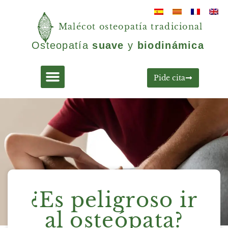
Malécot osteopatía tradicional
Osteopatía
suave
y
biodinámica
Pide cita
¿Es peligroso ir
al osteópata?