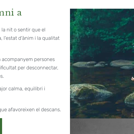
mni a
a nit o sentir que el
l'estat d'ànim i la qualitat
ona acompanyem persones
ificultat per desconnectar,
s.
or calma, equilibri i
que afavoreixen el descans.