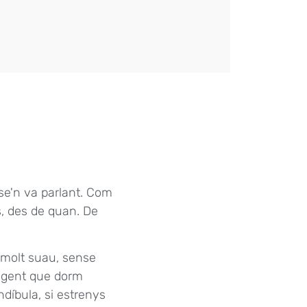
 se'n va parlant. Com
s, des de quan. De
 molt suau, sense
a gent que dorm
ndíbula, si estrenys