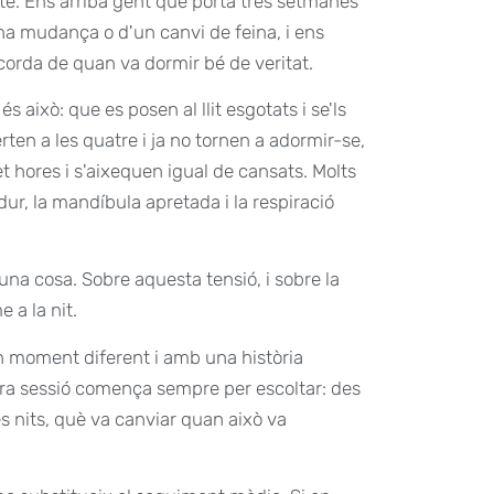
e. Ens arriba gent que porta tres setmanes
na mudança o d'un canvi de feina, i ens
ecorda de quan va dormir bé de veritat.
 això: que es posen al llit esgotats i se'ls
rten a les quatre i ja no tornen a adormir-se,
t hores i s'aixequen igual de cansats. Molts
dur, la mandíbula apretada i la respiració
una cosa. Sobre aquesta tensió, i sobre la
e a la nit.
n moment diferent i amb una història
mera sessió comença sempre per escoltar: des
s nits, què va canviar quan això va