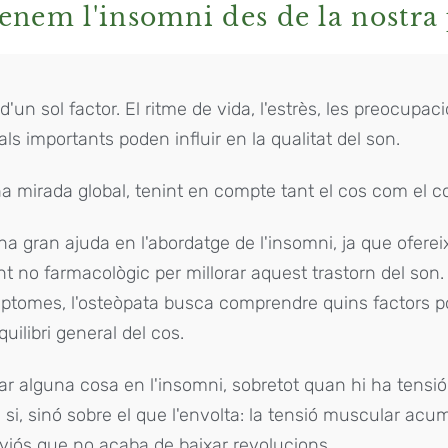
nem l'insomni des de la nostra 
un sol factor. El ritme de vida, l'estrès, les preocupac
als importants poden influir en la qualitat del son.
 mirada global, tenint en compte tant el cos com el co
una gran ajuda en l'abordatge de l'insomni, ja que ofere
t no farmacològic per millorar aquest trastorn del son.
ptomes, l'osteòpata busca comprendre quins factors po
quilibri general del cos.
ar alguna cosa en l'insomni, sobretot quan hi ha tensió 
si, sinó sobre el que l'envolta: la tensió muscular acum
rviós que no acaba de baixar revolucions.