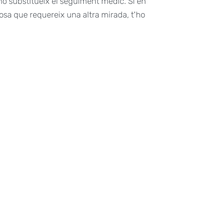
o substitueix el seguiment mèdic. Si en
osa que requereix una altra mirada, t'ho