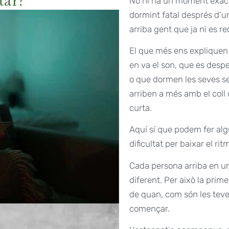
tar?
No hi ha un moment exact
dormint fatal després d'u
arriba gent que ja ni es r
El que més ens expliquen és
en va el son, que es despe
o que dormen les seves se
arriben a més amb el coll 
curta.
Aquí sí que podem fer alg
dificultat per baixar el ritm
Cada persona arriba en u
diferent. Per això la pri
de quan, com són les teve
començar.