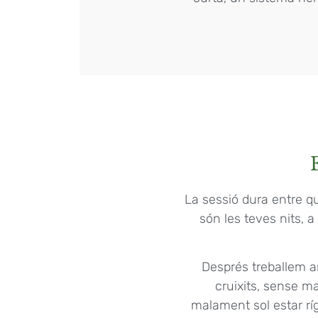
La sessió dura entre qu
són les teves nits, 
Després treballem a
cruixits, sense m
malament sol estar ríg