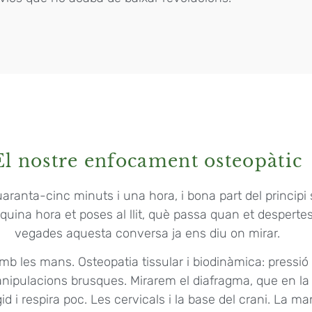
El nostre enfocament osteopàtic
aranta-cinc minuts i una hora, i bona part del principi
a quina hora et poses al llit, què passa quan et desperte
vegades aquesta conversa ja ens diu on mirar.
mb les mans. Osteopatia tissular i biodinàmica: pressió
anipulacions brusques. Mirarem el diafragma, que en l
id i respira poc. Les cervicals i la base del crani. La ma