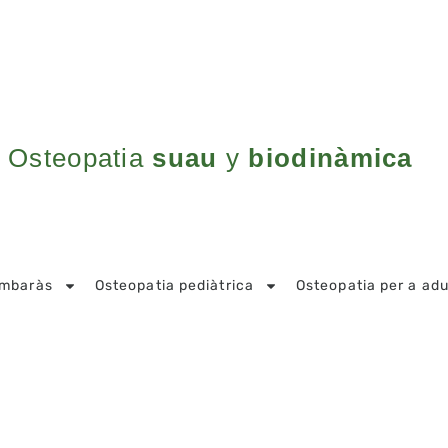
Osteopatia
suau
y
biodinàmica
embaràs
Osteopatia pediàtrica
Osteopatia per a adu