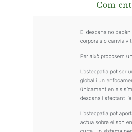
Com ente
El descans no depèn d'
corporals o canvis vit
Per això proposem una
L'osteopatia pot ser 
global i un enfocamen
únicament en els sím
descans i afectant l'e
L'osteopatia pot aport
actua sobre el son en 
curta, un sistema ne