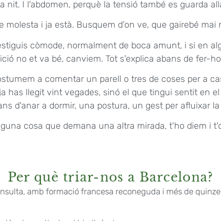
la nit. I l'abdomen, perquè la tensió també es guarda all
 molesta i ja està. Busquem d'on ve, que gairebé mai no
estiguis còmode, normalment de boca amunt, i si en 
ició no et va bé, canviem. Tot s'explica abans de fer-ho
tumem a comentar un parell o tres de coses per a casa
a has llegit vint vegades, sinó el que tingui sentit en e
ans d'anar a dormir, una postura, un gest per afluixar l
alguna cosa que demana una altra mirada, t'ho diem i t'
Per què triar-nos a Barcelona?
nsulta, amb formació francesa reconeguda i més de quinze a