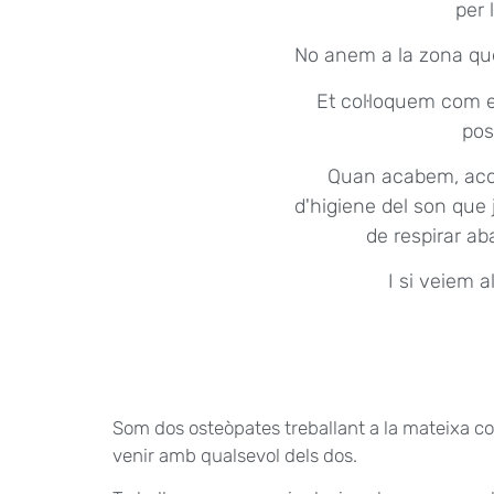
per 
No anem a la zona que
Et col·loquem com 
pos
Quan acabem, acos
d'higiene del son que j
de respirar ab
I si veiem 
Som dos osteòpates treballant a la mateixa co
venir amb qualsevol dels dos.