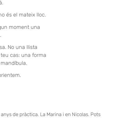
à.
 és el mateix lloc.
algun moment una
.
. No una llista
l teu cas: una forma
a mandíbula.
orientem.
nys de pràctica. La Marina i en Nicolas. Pots