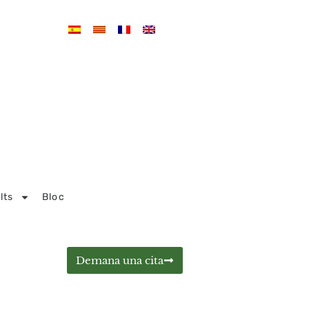
lts
Bloc
Demana una cita